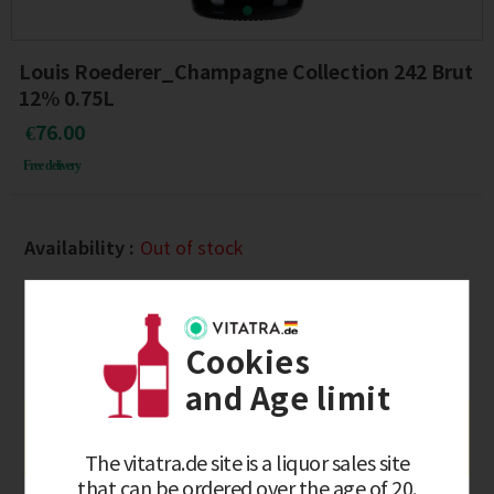
Louis Roederer_Champagne Collection 242 Brut
12% 0.75L
€76.00
Free delivery
Availability :
Out of stock
Product ready :
after 5days
Quantity :
Cookies
and Age limit
Notify Me
The vitatra.de site is a liquor sales site
that can be ordered over the age of 20.