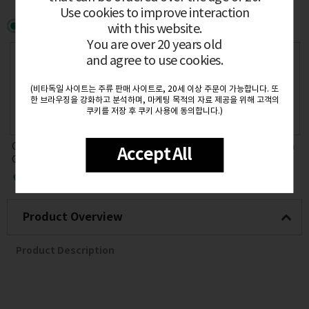
Use cookies to improve interaction
Related Items
with this website.
You are over 20 years old
and agree to use cookies.
(비타독일 사이트는 주류 판매 사이트로, 20세 이상 주문이 가능합니다. 또
한 브라우징을 강화하고 분석하며, 마케팅 목적의 자료 제공을 위해 고객의
쿠키를 저장 후 쿠키 사용에 동의합니다.)
B
Chateau Ferrande
Domaine Villet Pou
Domaine du Pelica
Accept All
Graves Blanc 2020
lsard 2020 13% 0.7
n Arbois Chardonn
n
12.5% 0.75L
5L
ay 2020 12.5% 0.75
€28.50
€52.00
€52.00
L
Product Overview
Product Description