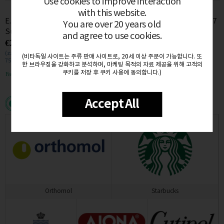
Use cookies to improve interaction
with this website.
E. Pira e Figli Barbera dAlba
Elvio cogno Barolo ravera 2017
You are over 20 years old
Superiore 2020 (BIO) 14.5%
14.5% 0.75L
and agree to use cookies.
€28.50
€81.00
0.75L
(zzgl. MwSt. €5.42)
(zzgl. MwSt. €15.39)
(비타독일 사이트는 주류 판매 사이트로, 20세 이상 주문이 가능합니다. 또
750mL / (€0.04/1mL)
750mL / (€0.11/1mL)
한 브라우징을 강화하고 분석하며, 마케팅 목적의 자료 제공을 위해 고객의
쿠키를 저장 후 쿠키 사용에 동의합니다.)
Free delivery
Free delivery
Accept All
Featured brands
Orthomol
Starbucks