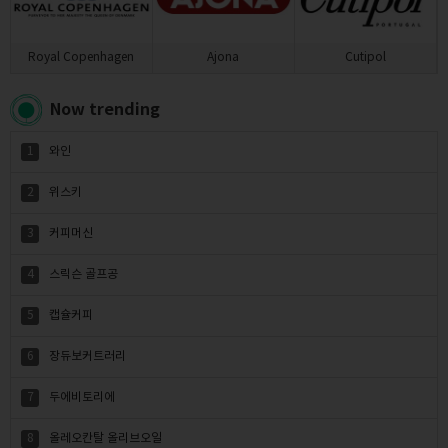
Royal Copenhagen
Ajona
Cutipol
Now trending
1
와인
2
위스키
3
커피머신
4
스릭슨 골프공
5
캡슐커피
6
장듀보커트러리
7
두에비토리에
8
올레오칸탈 올리브오일