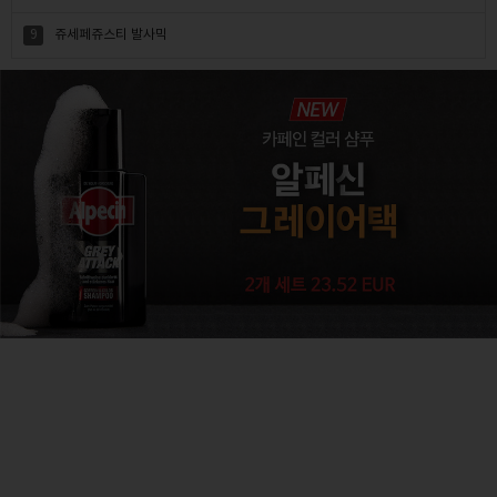
9
쥬세페쥬스티 발사믹