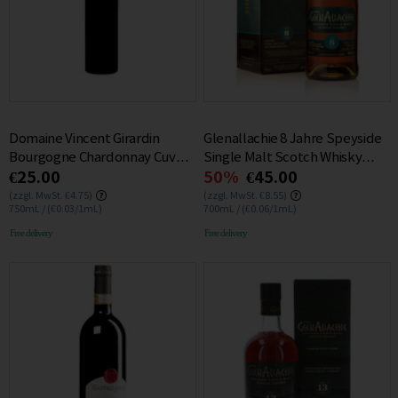
Domaine Vincent Girardin
Glenallachie 8 Jahre Speyside
Bourgogne Chardonnay Cuvee
Single Malt Scotch Whisky
€25.00
50%
€45.00
Saint Vincent 2021 0.75L
46% 0.7L
(zzgl. MwSt. €4.75)
(zzgl. MwSt. €8.55)
750mL / (€0.03/1mL)
700mL / (€0.06/1mL)
Free delivery
Free delivery