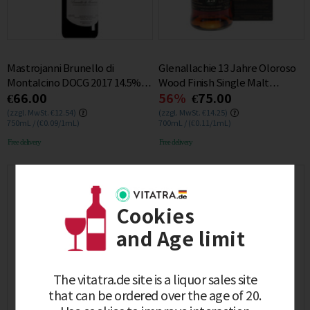
Mastrojanni Brunello di
Glenallachie 13 Jahre Oloroso
Montalcino DOCG 2017 14.5%
Wood Finish Single Malt
€66.00
56%
€75.00
0.75L
Whisky 48% 0.7L
(zzgl. MwSt. €12.54)
(zzgl. MwSt. €14.25)
750mL / (€0.09/1mL)
700mL / (€0.11/1mL)
Free delivery
Free delivery
Cookies
and Age limit
The vitatra.de site is a liquor sales site
that can be ordered over the age of 20.