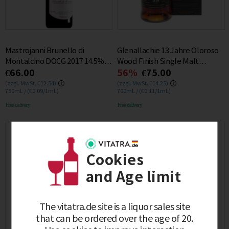
Mastrojanni Brunello di
Glenallachie 13 Jahre Oloroso
Montalcino DOCG 2017 14.5%
Wood Finish Single Malt
€66.00
56%
€75.00
0.75L
Whisky 48% 0.7L
(zzgl. MwSt. €12.54)
(zzgl. MwSt. €14.25)
750mL / (€0.09/1mL)
700mL / (€0.11/1mL)
Free delivery
Free delivery
Cookies
and Age limit
The vitatra.de site is a liquor sales site
that can be ordered over the age of 20.