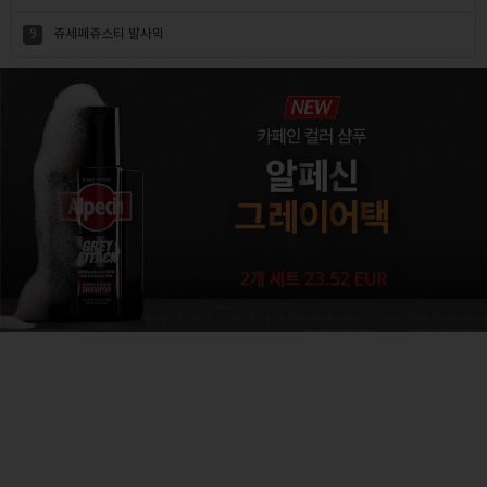
9
쥬세페쥬스티 발사믹