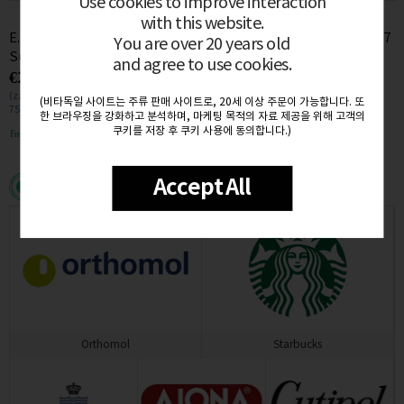
Use cookies to improve interaction
with this website.
E. Pira e Figli Barbera dAlba
Elvio cogno Barolo ravera 2017
You are over 20 years old
Superiore 2020 (BIO) 14.5%
14.5% 0.75L
and agree to use cookies.
€28.50
€81.00
0.75L
(zzgl. MwSt. €5.42)
(zzgl. MwSt. €15.39)
(비타독일 사이트는 주류 판매 사이트로, 20세 이상 주문이 가능합니다. 또
750mL / (€0.04/1mL)
750mL / (€0.11/1mL)
한 브라우징을 강화하고 분석하며, 마케팅 목적의 자료 제공을 위해 고객의
쿠키를 저장 후 쿠키 사용에 동의합니다.)
Free delivery
Free delivery
Accept All
Featured brands
Orthomol
Starbucks