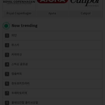
Royal Copenhagen
Ajona
Cutipol
Now trending
1
와인
2
위스키
3
커피머신
4
스릭슨 골프공
5
캡슐커피
6
장듀보커트러리
7
두에비토리에
8
올레오칸탈 올리브오일