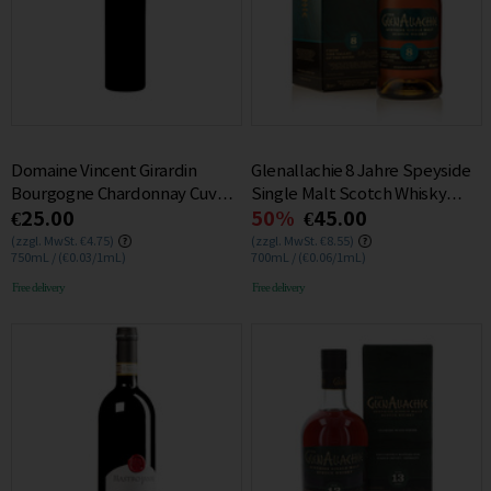
Domaine Vincent Girardin
Glenallachie 8 Jahre Speyside
Bourgogne Chardonnay Cuvee
Single Malt Scotch Whisky
€25.00
50%
€45.00
Saint Vincent 2021 0.75L
46% 0.7L
(zzgl. MwSt. €4.75)
(zzgl. MwSt. €8.55)
750mL / (€0.03/1mL)
700mL / (€0.06/1mL)
Free delivery
Free delivery