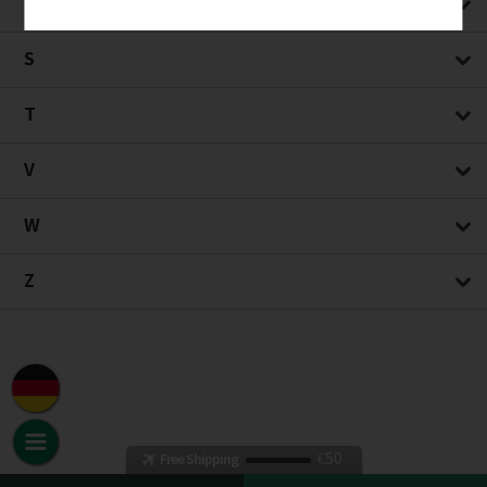
R
S
T
V
W
Z
€50
Free Shipping