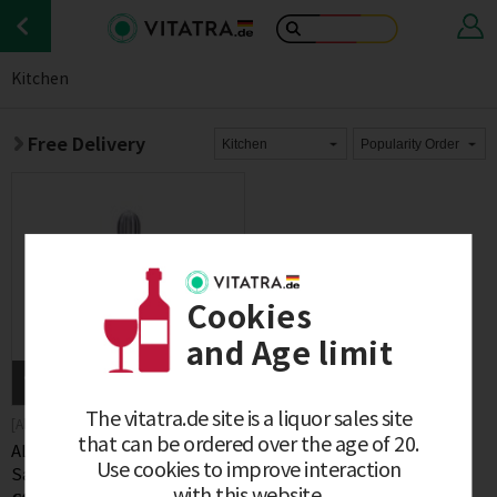
Kitchen
Free Delivery
Cookies
and Age limit
일시품절
입고알림
The vitatra.de site is a liquor sales site
[Alessi]
that can be ordered over the age of 20.
ALESSI Lemon Squeezer Juicy
Use cookies to improve interaction
Salif
with this website.