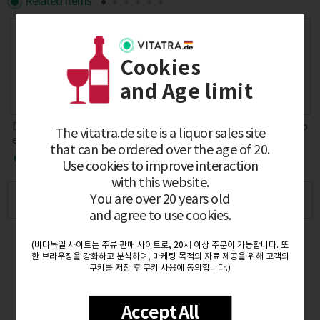
Related Items
Cookies
and Age limit
Domaine Trapet P
Les pieds sur Terre
Domaine Pierre Bo
The vitatra.de site is a liquor sales site
e
ere et Fils Gevrey C
Trousseau Les Tro
isson Pommard 20
that can be ordered over the age of 20.
hambertin Cuvee 1
uillots 2022 12% 0.
20 0.75L
€147.00
€52.00
€86.00
€56.00
Use cookies to improve interaction
859 2021 (BIO) 12.
75L
5% 0.75L DE-OEKO
with this website.
-007
You are over 20 years old
Product Overview
and agree to use cookies.
Product Description
(비타독일 사이트는 주류 판매 사이트로, 20세 이상 주문이 가능합니다. 또
상품 리뷰 보러가기
한 브라우징을 강화하고 분석하며, 마케팅 목적의 자료 제공을 위해 고객의
쿠키를 저장 후 쿠키 사용에 동의합니다.)
Accept All