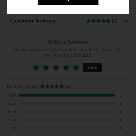
Customer Reviews
(1)
Write a Reviews
Review and share your opinions about the Items that
you recently purchased.
save
Reviews Total
(1)
5 star
1
4 star
0
3 star
0
2 star
0
1 star
0