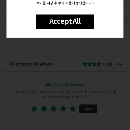
쿠키를 저장 후 쿠키 사용에 동의합니다.)
Product Overview
Accept All
Product Description
Customer Reviews
(0)
Write a Reviews
Review and share your opinions about the Items that
you recently purchased.
save