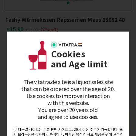
Fashy Wärmekissen Rapssamen Maus 63032 40
€15.90
€25.00
(37% off )
Cookies
BRAND :
Fashy
and Age limit
Availability :
Out of stock
Product ready :
between 2~5days
The vitatra.de site is a liquor sales site
that can be ordered over the age of 20.
Quantity :
Use cookies to improve interaction
with this website.
You are over 20 years old
and agree to use cookies.
Notify Me
(비타독일 사이트는 주류 판매 사이트로, 20세 이상 주문이 가능합니다. 또
한 브라우징을 강화하고 분석하며, 마케팅 목적의 자료 제공을 위해 고객의